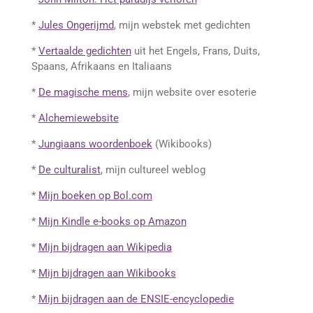
*
Jules Ongerijmd
, mijn webstek met gedichten
*
Vertaalde gedichten
uit het Engels, Frans, Duits,
Spaans, Afrikaans en Italiaans
*
De magische mens
, mijn website over esoterie
*
Alchemiewebsite
*
Jungiaans woordenboek
(Wikibooks)
*
De culturalist
, mijn cultureel weblog
*
Mijn boeken op Bol.com
*
Mijn Kindle e-books op Amazon
*
Mijn bijdragen aan Wikipedia
*
Mijn bijdragen aan Wikibooks
*
Mijn bijdragen aan de ENSIE-encyclopedie