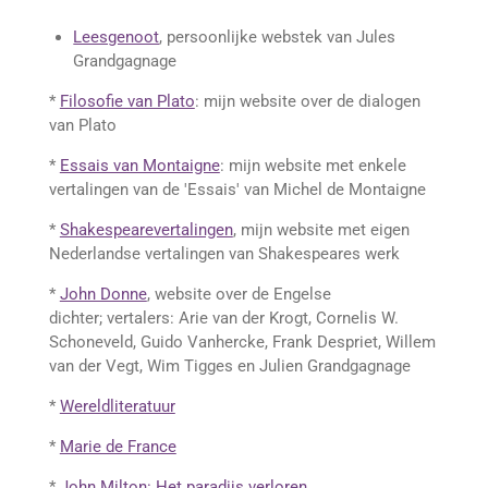
Leesgenoot
, persoonlijke webstek van Jules
Grandgagnage
*
Filosofie van Plato
: mijn website over de dialogen
van Plato
*
Essais van Montaigne
: mijn website met enkele
vertalingen van de 'Essais' van Michel de Montaigne
*
Shakespearevertalingen
, mijn website met eigen
Nederlandse vertalingen van Shakespeares werk
*
John Donne
, website over de Engelse
dichter;
vertalers: Arie van der Krogt, Cornelis W.
Schoneveld, Guido Vanhercke, Frank Despriet, Willem
van der Vegt, Wim Tigges en Julien Grandgagnage
*
Wereldliteratuur
*
Marie de France
*
John Milton: Het paradijs verloren