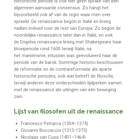
historische periode is ook hier geen sprake van een
algemeen aanvaarde consensus. Zo hangt het
bijvoorbeeld ook af van de regio waar men over
spreekt. De renaissance begon in Italië en kreeg
nadien invloed over de rest van Europa. Zo begon de
noordelijke renaissance later dan in Italië, en ook
de
Engelse renaissance
kreeg met
Shakespeare
haar
bloeiperiode rond 1600 terwijl Italië, na
het
maniërisme, intussen was geëvolueerd naar de
periode van de
barok. Sommige historici beschouwen
de reformatie en de contrareformatie als aparte
historische periodes, ook wat betreft de filosofie,
terwijl anderen deze onderscheiden tijdperken samen
met de renaissance als uitingen van één beweging
zien.
Lijst van filosofen uit de renaissance
Francesco Petrarca
(1304–1374)
Giovanni Boccaccio
(1313-1375)
Nicolaas van Cusa
(1401–1464)