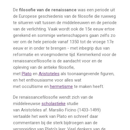
De
filosofie van de renaissance
was een periode uit
de Europese geschiedenis van de filosofie die ruwweg
te situeren valt tussen de middeleeuwen en de periode
van de verlichting. Vaak wordt ook de 15e eeuw ertoe
gerekend en sommige wetenschappers gaan zelfs zo
ver om de hele periode vanaf 1350 tot de vroege 17e
eeuw er in onder te brengen - met inbegrip dus van
reformatie en vroegmoderne tijd. Kenmerkend voor de
renaissancefilosofie is de aandacht voor en de
opleving van de antieke filosofie,
met
Plato
en
Aristoteles
als toonaangevende figuren,
en het enthousiasme voor alles wat
met
occultisme
en
hermetisme
te maken heeft.
De renaissancefilosofie wendt zich van de
middeleeuwse
scholastieke
studie
van
Aristoteles
af.
Marsilio Ficino (1433-1499)
vertaalde het werk van Plato en schreef daar
commentaren bij die sterk bijdroegen aan de
verspreiding van Plato's leer. Veel denkers van de