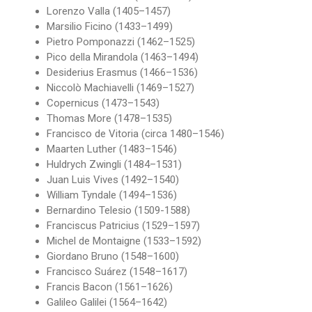
Lorenzo Valla
(1405–1457)
Marsilio Ficino
(1433–1499)
Pietro Pomponazzi
(1462–1525)
Pico della Mirandola
(1463–1494)
Desiderius Erasmus
(1466–1536)
Niccolò Machiavelli
(1469–1527)
Copernicus
(1473–1543)
Thomas More
(1478–1535)
Francisco de Vitoria
(circa 1480–1546)
Maarten Luther
(1483–1546)
Huldrych Zwingli
(1484–1531)
Juan Luis Vives
(1492–1540)
William Tyndale
(1494–1536)
Bernardino Telesio
(1509-1588)
Franciscus Patricius
(1529–1597)
Michel de Montaigne
(1533–1592)
Giordano Bruno
(1548–1600)
Francisco Suárez
(1548–1617)
Francis Bacon
(1561–1626)
Galileo Galilei
(1564–1642)