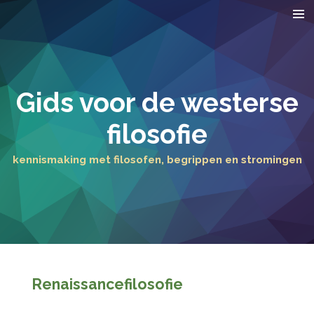
Ga
direct
naar
de
hoofdinhoud
Gids voor de westerse
filosofie
kennismaking met filosofen, begrippen en stromingen
Renaissancefilosofie