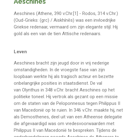
Aeschines
Aeschines (Athene, 390 v.Chr.[1] - Rodos, 314 v.Chr.)
(Oud-Grieks: (grc) / Aiskhínês) was een invloedrijke
Griekse redenaar, vermaard om zijn elegante stijl. Hij
gold als een van de tien Attische redenaars.
Leven
Aeschines bracht zijn jeugd door in vrij nederige
omstandigheden. In de vroegste fase van zijn
loopbaan werkte hij als tragisch acteur en bezette
onbelangrijke posities in staatsdienst. De val
van Olynthus in 348 v.Chr. bracht Aeschines op het
politieke toneel. Hij vertrok als gezant op een missie
om de staten van de Peloponnesus tegen Philippus II
van Macedonië op te ruien. In 346 v.Chr. maakte hij, net
als Demosthenes, deel uit van een Atheense delegatie
die afgevaardigd was om vredesvoorwaarden met
Philippus II van Macedonië te bespreken. Tijdens de
onderhandelingen poogde Aeschines de Atheners te