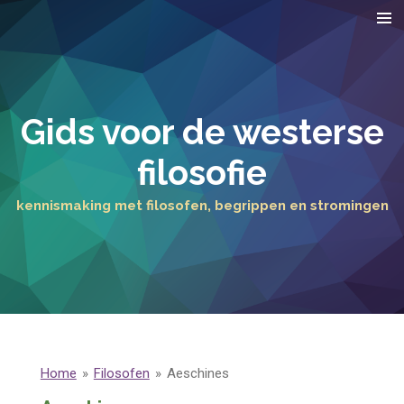
Ga
direct
naar
de
hoofdinhoud
Gids voor de westerse
filosofie
kennismaking met filosofen, begrippen en stromingen
Home
»
Filosofen
»
Aeschines