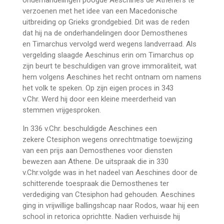
verzoenen met het idee van een Macedonische
uitbreiding op Grieks grondgebied. Dit was de reden
dat hij na de onderhandelingen door Demosthenes
en Timarchus vervolgd werd wegens landverraad. Als
vergelding slaagde Aeschinus erin om Timarchus op
zijn beurt te beschuldigen van grove immoraliteit, wat
hem volgens Aeschines het recht ontnam om namens
het volk te speken. Op zijn eigen proces in 343
v.Chr. Werd hij door een kleine meerderheid van
stemmen vrijgesproken.
In 336 v.Chr. beschuldigde Aeschines een
zekere Ctesiphon wegens onrechtmatige toewijzing
van een prijs aan Demosthenes voor diensten
bewezen aan Athene. De uitspraak die in 330
v.Chr.volgde was in het nadeel van Aeschines door de
schitterende toespraak die Demosthenes ter
verdediging van Ctesiphon had gehouden. Aeschines
ging in vrijwillige ballingshcap naar Rodos, waar hij een
school in retorica oprichtte. Nadien verhuisde hij