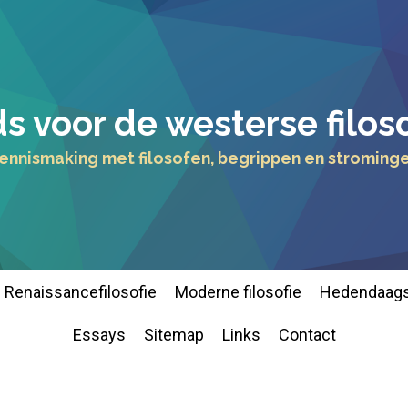
s voor de westerse filos
ennismaking met filosofen, begrippen en stroming
Renaissancefilosofie
Moderne filosofie
Hedendaags
Essays
Sitemap
Links
Contact