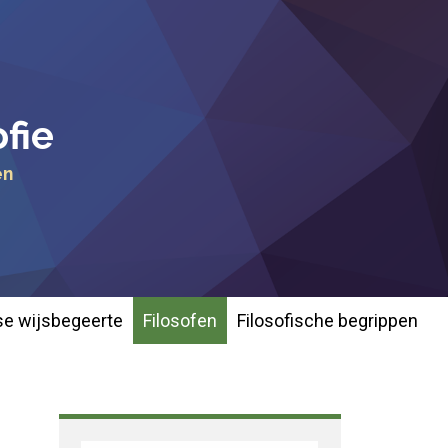
ofie
en
e wijsbegeerte
Filosofen
Filosofische begrippen