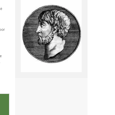
ië
oor
de
.