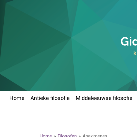
Ga
direct
naar
de
hoofdinhoud
Gid
k
Home
Antieke filosofie
Middeleeuwse filosofie
Home
»
Filosofen
»
Anaximenes