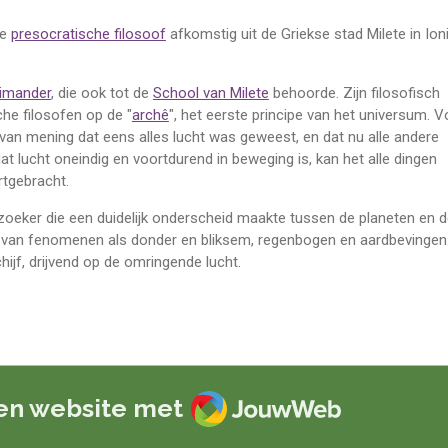
ge
presocratische filosoof
afkomstig uit de Griekse stad Milete in Ion
imander
, die ook tot de
School van Milete
behoorde. Zijn filosofisch
che filosofen op de "
archê
", het eerste principe van het universum. V
 van mening dat eens alles lucht was geweest, en dat nu alle andere
at lucht oneindig en voortdurend in beweging is, kan het alle dingen
rtgebracht.
eker die een duidelijk onderscheid maakte tussen de planeten en 
gen van fenomenen als donder en bliksem, regenbogen en aardbevingen
jf, drijvend op de omringende lucht.
JouwWeb
en website met