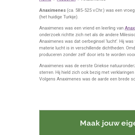
Anaximenes
(ca. 585-525 v.Chr.) was een vroe
(het huidige Turkije).
Anaximenes was een vriend en leerling van
Anax
onderzoek richtte zich net als de andere Milesis
Anaximenes was dat oerbeginsel 'lucht'. Hij was
materie lucht is in verschillende dichtheden. Omd
produceren zonder zelf door iets te worden voo
Anaximenes was de eerste Griekse natuuronderzo
sterren. Hij hield zich ook bezig met verklarin
Volgens Anaximenes was de aarde een brede schi
Maak jouw eig