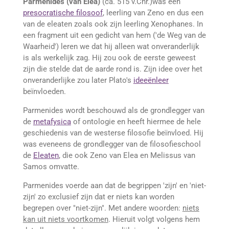
Parmenides (van Elea)
(ca. 515 v.Chr.)was een
presocratische filosoof
, leerling van Zeno en dus een
van de eleaten zoals ook zijn leerling Xenophanes. In
een fragment uit een gedicht van hem ('de Weg van de
Waarheid') leren we dat hij alleen wat onveranderlijk
is als werkelijk zag. Hij zou ook de eerste geweest
zijn die stelde dat de aarde rond is. Zijn idee over het
onveranderlijke zou later Plato's
ideeënleer
beïnvloeden.
Parmenides wordt beschouwd als de grondlegger van
de
metafysica
of ontologie en heeft hiermee de hele
geschiedenis van de westerse filosofie beïnvloed. Hij
was eveneens de grondlegger van de filosofieschool
de
Eleaten
, die ook Zeno van Elea en Melissus van
Samos omvatte.
Parmenides voerde aan dat de begrippen 'zijn' en 'niet-
zijn' zo exclusief zijn dat er niets kan worden
begrepen over "niet-zijn". Met andere woorden:
niets
kan uit niets voortkomen
. Hieruit volgt volgens hem