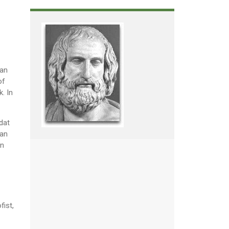
van
of
. In
dat
dan
in
fist,