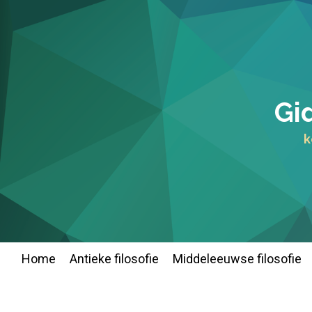
Ga
direct
naar
de
hoofdinhoud
Gid
k
Home
Antieke filosofie
Middeleeuwse filosofie