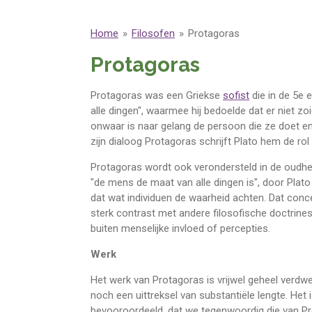
Home
»
Filosofen
»
Protagoras
Protagoras
Protagoras was een Griekse
sofist
die in de 5e 
alle dingen", waarmee hij bedoelde dat er niet zo
onwaar is naar gelang de persoon die ze doet en
zijn dialoog Protagoras schrijft Plato hem de rol
Protagoras wordt ook verondersteld in de oudhei
"de mens de maat van alle dingen is", door Plat
dat wat individuen de waarheid achten. Dat concept
sterk contrast met andere filosofische doctrine
buiten menselijke invloed of percepties.
Werk
Het werk van Protagoras is vrijwel geheel verdw
noch een uittreksel van substantiële lengte. Het 
bevooroordeeld, dat we tegenwoordig die van P