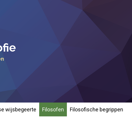
ofie
en
e wijsbegeerte
Filosofen
Filosofische begrippen