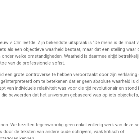
eeuw v. Chr. leefde. Zijn bekendste uitspraak is "De mens is de maat 
iets als een objectieve waarheid bestaat, maar dat een stelling waar 
 onder welke omstandigheden. Waarheid is daarmee altijd betrekkelijk
 toe van de professionele sofist.
d een grote controverse te hebben veroorzaakt door zijn verklaring 
o geïnterpreteerd om te betekenen dat er geen absolute waarheid is 
 van individuele relativiteit was voor die tijd revolutionair en stond 
s die beweerden dat het universum gebaseerd was op iets objectiefs,
enen. We bezitten tegenwoordig geen enkel volledig werk van deze so
is door de teksten van andere oude schrijvers, vaak kritisch of
rotagoras kennen.